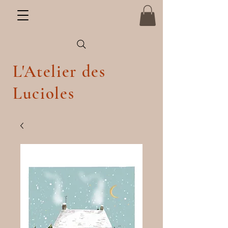
L'Atelier des
Lucioles