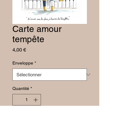
Carte amour
tempête
Prix
4,00 €
Enveloppe
*
Quantité
*
Ajouter au panier