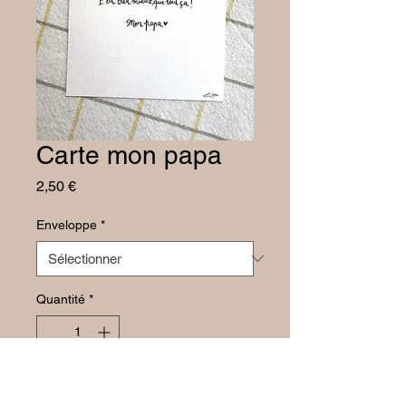
Carte mon papa
Prix
2,50 €
Enveloppe
*
Quantité
*
Ajouter au panier