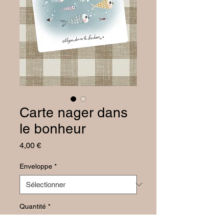
Carte nager dans
le bonheur
Prix
4,00 €
Enveloppe
*
Quantité
*