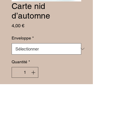
Carte nid
d’automne
Prix
4,00 €
Enveloppe
*
Quantité
*
Ajouter au panier